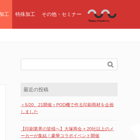
加工
特殊加工
その他・セミナー

最近の投稿
＜5/20、21開催＞POD機で作る印刷商材を企画
しました
【印刷業界の皆様へ】大塚商会 × 20社以上のメ
ーカーが集結！豪華コラボイベント開催