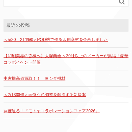

最近の投稿
＜5/20、21開催＞POD機で作る印刷商材を企画しました
【印刷業界の皆様へ】大塚商会 × 20社以上のメーカーが集結！豪華
コラボイベント開催
中古機高価買取！！ ヨシダ機材
＜2/13開催＞面倒な色調整を解消する新提案
開催迫る！『モトヤコラボレーションフェア2026』