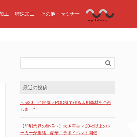
加工
特殊加工
その他・セミナー

最近の投稿
＜5/20、21開催＞POD機で作る印刷商材を企画
しました
【印刷業界の皆様へ】大塚商会 × 20社以上のメ
ーカーが集結！豪華コラボイベント開催