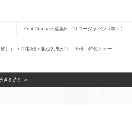
Print Compass編集部（リコージャパン（株））
パン（株）） ＜7/7開催＞販促効果が１．５倍！特色トナー
続きを読む ≫