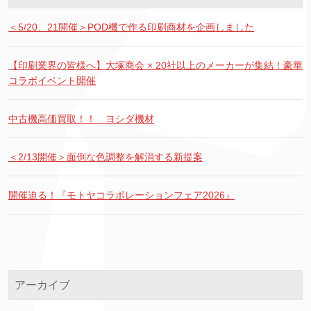
＜5/20、21開催＞POD機で作る印刷商材を企画しました
【印刷業界の皆様へ】大塚商会 × 20社以上のメーカーが集結！豪華
コラボイベント開催
中古機高価買取！！ ヨシダ機材
＜2/13開催＞面倒な色調整を解消する新提案
開催迫る！『モトヤコラボレーションフェア2026』
アーカイブ