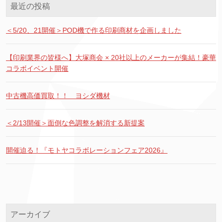
最近の投稿
＜5/20、21開催＞POD機で作る印刷商材を企画しました
【印刷業界の皆様へ】大塚商会 × 20社以上のメーカーが集結！豪華
コラボイベント開催
中古機高価買取！！ ヨシダ機材
＜2/13開催＞面倒な色調整を解消する新提案
開催迫る！『モトヤコラボレーションフェア2026』
アーカイブ