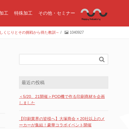
加工
特殊加工
その他・セミナー
のしくじりとその挑戦から得た教訓～
/
1040927

最近の投稿
＜5/20、21開催＞POD機で作る印刷商材を企画
しました
【印刷業界の皆様へ】大塚商会 × 20社以上のメ
ーカーが集結！豪華コラボイベント開催