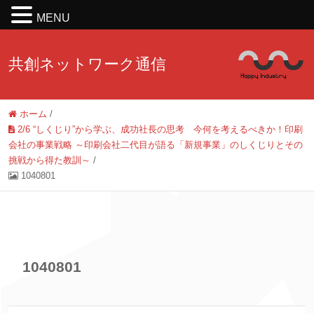
MENU
共創ネットワーク通信
ホーム
/
2/6 “しくじり”から学ぶ、成功社長の思考 今何を考えるべきか！印刷
会社の事業戦略 ～印刷会社二代目が語る「新規事業」のしくじりとその
挑戦から得た教訓～
/
1040801
1040801