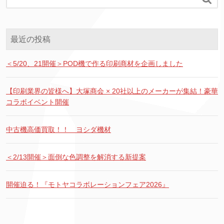
最近の投稿
＜5/20、21開催＞POD機で作る印刷商材を企画しました
【印刷業界の皆様へ】大塚商会 × 20社以上のメーカーが集結！豪華
コラボイベント開催
中古機高価買取！！ ヨシダ機材
＜2/13開催＞面倒な色調整を解消する新提案
開催迫る！『モトヤコラボレーションフェア2026』