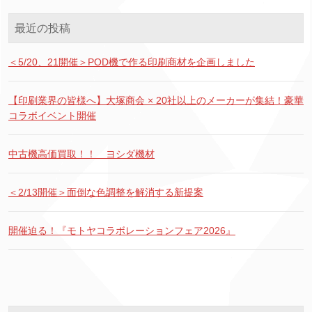
最近の投稿
＜5/20、21開催＞POD機で作る印刷商材を企画しました
【印刷業界の皆様へ】大塚商会 × 20社以上のメーカーが集結！豪華
コラボイベント開催
中古機高価買取！！ ヨシダ機材
＜2/13開催＞面倒な色調整を解消する新提案
開催迫る！『モトヤコラボレーションフェア2026』