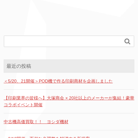

最近の投稿
＜5/20、21開催＞POD機で作る印刷商材を企画しました
【印刷業界の皆様へ】大塚商会 × 20社以上のメーカーが集結！豪華
コラボイベント開催
中古機高価買取！！ ヨシダ機材