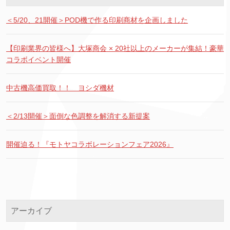
＜5/20、21開催＞POD機で作る印刷商材を企画しました
【印刷業界の皆様へ】大塚商会 × 20社以上のメーカーが集結！豪華
コラボイベント開催
中古機高価買取！！ ヨシダ機材
＜2/13開催＞面倒な色調整を解消する新提案
開催迫る！『モトヤコラボレーションフェア2026』
アーカイブ