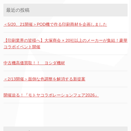
最近の投稿
＜5/20、21開催＞POD機で作る印刷商材を企画しました
【印刷業界の皆様へ】大塚商会 × 20社以上のメーカーが集結！豪華
コラボイベント開催
中古機高価買取！！ ヨシダ機材
＜2/13開催＞面倒な色調整を解消する新提案
開催迫る！『モトヤコラボレーションフェア2026』