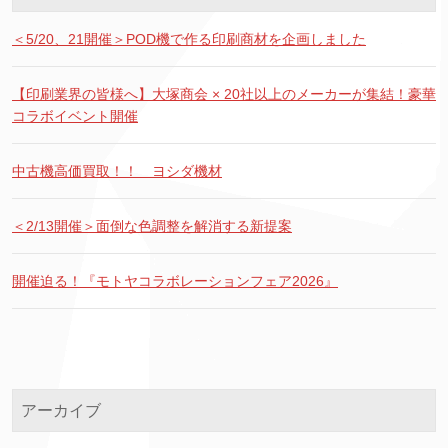
＜5/20、21開催＞POD機で作る印刷商材を企画しました
【印刷業界の皆様へ】大塚商会 × 20社以上のメーカーが集結！豪華
コラボイベント開催
中古機高価買取！！ ヨシダ機材
＜2/13開催＞面倒な色調整を解消する新提案
開催迫る！『モトヤコラボレーションフェア2026』
アーカイブ