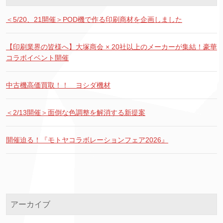
＜5/20、21開催＞POD機で作る印刷商材を企画しました
【印刷業界の皆様へ】大塚商会 × 20社以上のメーカーが集結！豪華
コラボイベント開催
中古機高価買取！！ ヨシダ機材
＜2/13開催＞面倒な色調整を解消する新提案
開催迫る！『モトヤコラボレーションフェア2026』
アーカイブ