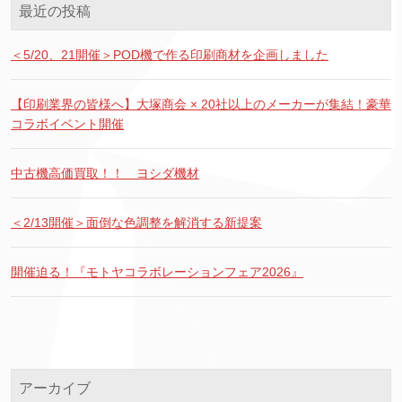
最近の投稿
＜5/20、21開催＞POD機で作る印刷商材を企画しました
【印刷業界の皆様へ】大塚商会 × 20社以上のメーカーが集結！豪華
コラボイベント開催
中古機高価買取！！ ヨシダ機材
＜2/13開催＞面倒な色調整を解消する新提案
開催迫る！『モトヤコラボレーションフェア2026』
アーカイブ