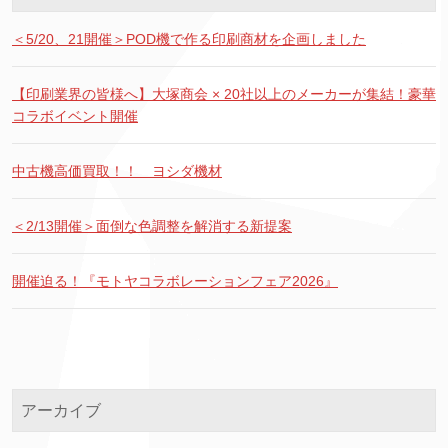
＜5/20、21開催＞POD機で作る印刷商材を企画しました
【印刷業界の皆様へ】大塚商会 × 20社以上のメーカーが集結！豪華
コラボイベント開催
中古機高価買取！！ ヨシダ機材
＜2/13開催＞面倒な色調整を解消する新提案
開催迫る！『モトヤコラボレーションフェア2026』
アーカイブ