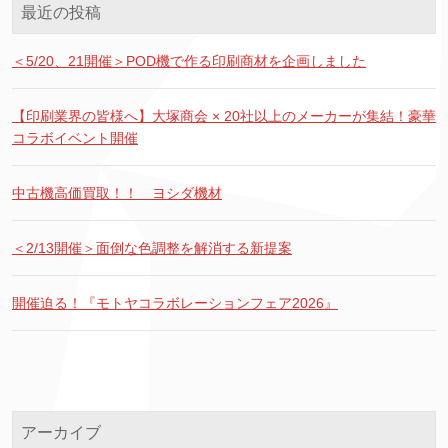
最近の投稿
＜5/20、21開催＞POD機で作る印刷商材を企画しました
【印刷業界の皆様へ】大塚商会 × 20社以上のメーカーが集結！豪華
コラボイベント開催
中古機高価買取！！ ヨシダ機材
＜2/13開催＞面倒な色調整を解消する新提案
開催迫る！『モトヤコラボレーションフェア2026』
アーカイブ