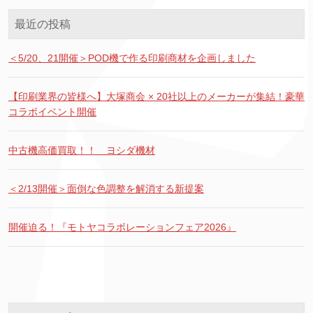
最近の投稿
＜5/20、21開催＞POD機で作る印刷商材を企画しました
【印刷業界の皆様へ】大塚商会 × 20社以上のメーカーが集結！豪華
コラボイベント開催
中古機高価買取！！ ヨシダ機材
＜2/13開催＞面倒な色調整を解消する新提案
開催迫る！『モトヤコラボレーションフェア2026』