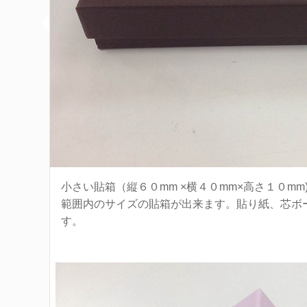
小さい貼箱（縦６０mm ×横４０mm×高さ１０m
範囲内のサイズの貼箱が出来ます。貼り紙、芯ボ
す。