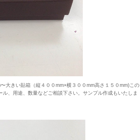
m)〜大きい貼箱（縦４００mm×横３００mm高さ１５０mm)この
ール、用途、数量などご相談下さい。サンプル作成もいたしま