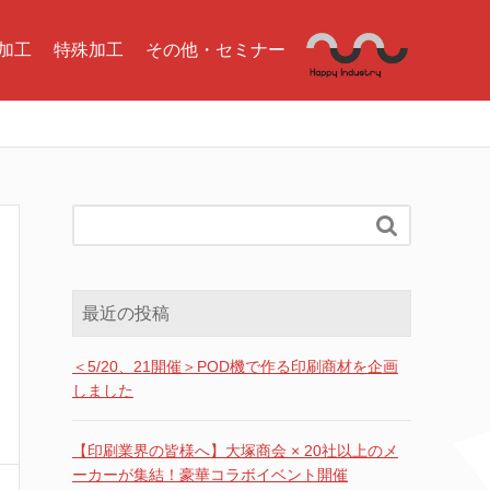
加工
特殊加工
その他・セミナー

最近の投稿
＜5/20、21開催＞POD機で作る印刷商材を企画
しました
【印刷業界の皆様へ】大塚商会 × 20社以上のメ
ーカーが集結！豪華コラボイベント開催