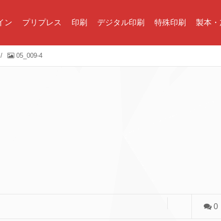
イン
プリプレス
印刷
デジタル印刷
特殊印刷
製本・
/
05_009-4
0