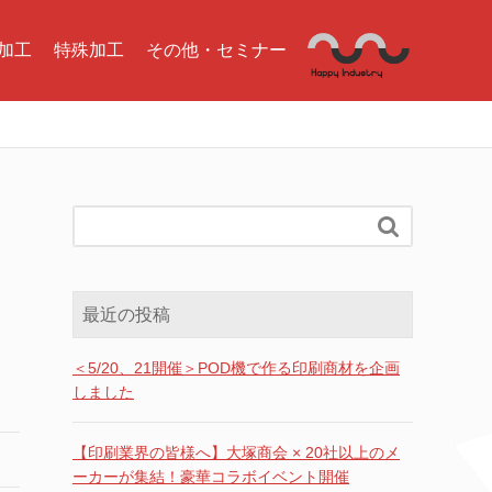
加工
特殊加工
その他・セミナー

最近の投稿
＜5/20、21開催＞POD機で作る印刷商材を企画
しました
【印刷業界の皆様へ】大塚商会 × 20社以上のメ
ーカーが集結！豪華コラボイベント開催