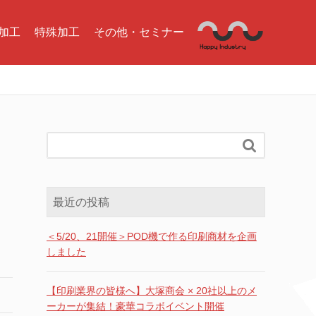
加工
特殊加工
その他・セミナー

最近の投稿
＜5/20、21開催＞POD機で作る印刷商材を企画
しました
【印刷業界の皆様へ】大塚商会 × 20社以上のメ
ーカーが集結！豪華コラボイベント開催