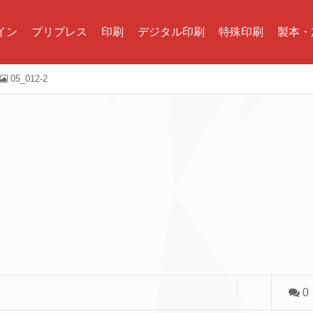
イン
プリプレス
印刷
デジタル印刷
特殊印刷
製本・
05_012-2
0