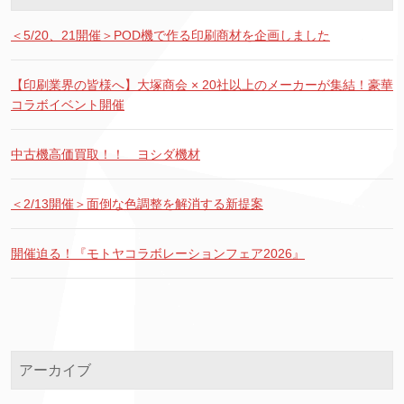
＜5/20、21開催＞POD機で作る印刷商材を企画しました
【印刷業界の皆様へ】大塚商会 × 20社以上のメーカーが集結！豪華
コラボイベント開催
中古機高価買取！！ ヨシダ機材
＜2/13開催＞面倒な色調整を解消する新提案
開催迫る！『モトヤコラボレーションフェア2026』
アーカイブ