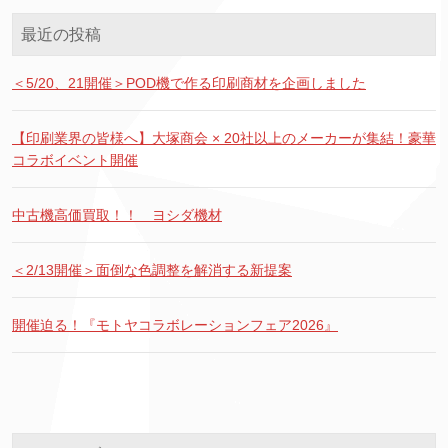
最近の投稿
＜5/20、21開催＞POD機で作る印刷商材を企画しました
【印刷業界の皆様へ】大塚商会 × 20社以上のメーカーが集結！豪華
コラボイベント開催
中古機高価買取！！ ヨシダ機材
＜2/13開催＞面倒な色調整を解消する新提案
開催迫る！『モトヤコラボレーションフェア2026』