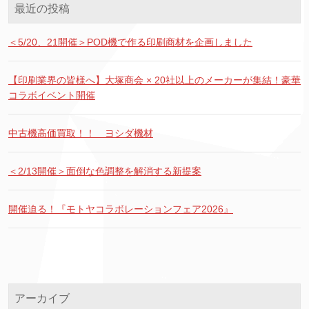
最近の投稿
＜5/20、21開催＞POD機で作る印刷商材を企画しました
【印刷業界の皆様へ】大塚商会 × 20社以上のメーカーが集結！豪華
コラボイベント開催
中古機高価買取！！ ヨシダ機材
＜2/13開催＞面倒な色調整を解消する新提案
開催迫る！『モトヤコラボレーションフェア2026』
アーカイブ