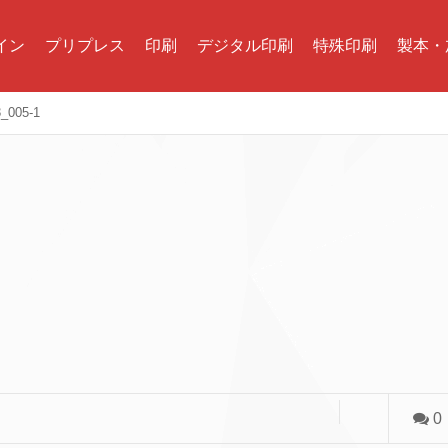
イン
プリプレス
印刷
デジタル印刷
特殊印刷
製本・
3_005-1
0