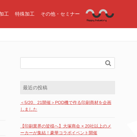
加工
特殊加工
その他・セミナー

最近の投稿
＜5/20、21開催＞POD機で作る印刷商材を企画
しました
【印刷業界の皆様へ】大塚商会 × 20社以上のメ
ーカーが集結！豪華コラボイベント開催