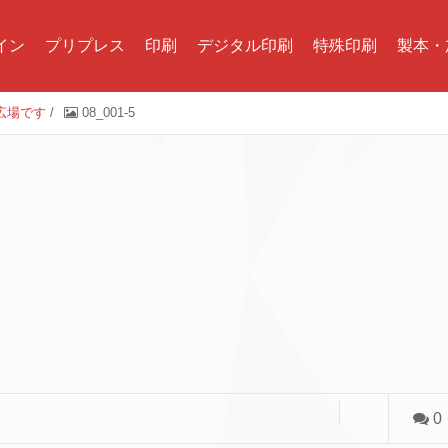
イン
プリプレス
印刷
デジタル印刷
特殊印刷
製本・
る広場です
/
08_001-5
0