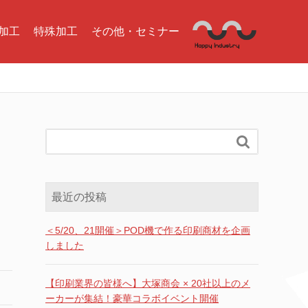
加工
特殊加工
その他・セミナー

最近の投稿
＜5/20、21開催＞POD機で作る印刷商材を企画
しました
【印刷業界の皆様へ】大塚商会 × 20社以上のメ
ーカーが集結！豪華コラボイベント開催