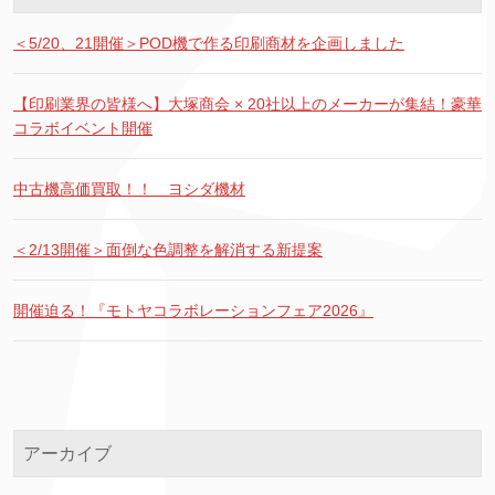
＜5/20、21開催＞POD機で作る印刷商材を企画しました
【印刷業界の皆様へ】大塚商会 × 20社以上のメーカーが集結！豪華
コラボイベント開催
中古機高価買取！！ ヨシダ機材
＜2/13開催＞面倒な色調整を解消する新提案
開催迫る！『モトヤコラボレーションフェア2026』
アーカイブ