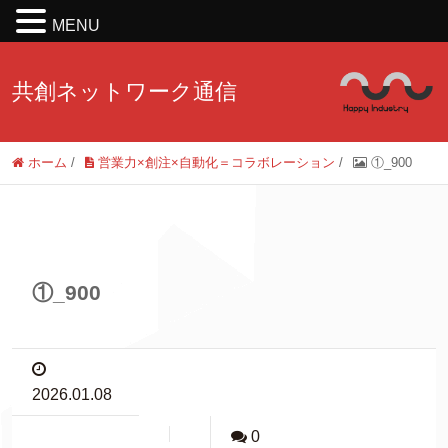
MENU
共創ネットワーク通信
ホーム
/
営業力×創注×自動化＝コラボレーション
/
①_900
①_900
2026.01.08
0