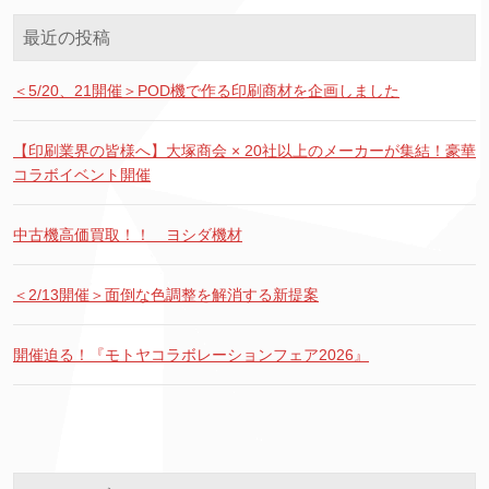
最近の投稿
＜5/20、21開催＞POD機で作る印刷商材を企画しました
【印刷業界の皆様へ】大塚商会 × 20社以上のメーカーが集結！豪華
コラボイベント開催
中古機高価買取！！ ヨシダ機材
＜2/13開催＞面倒な色調整を解消する新提案
開催迫る！『モトヤコラボレーションフェア2026』