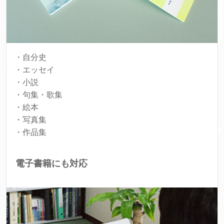
・自分史
・エッセイ
・小説
・句集・歌集
・絵本
・写真集
・作品集
電子書籍にも対応