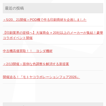
最近の投稿
＜5/20、21開催＞POD機で作る印刷商材を企画しました
【印刷業界の皆様へ】大塚商会 × 20社以上のメーカーが集結！豪華
コラボイベント開催
中古機高価買取！！ ヨシダ機材
＜2/13開催＞面倒な色調整を解消する新提案
開催迫る！『モトヤコラボレーションフェア2026』