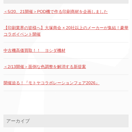
＜5/20、21開催＞POD機で作る印刷商材を企画しました
【印刷業界の皆様へ】大塚商会 × 20社以上のメーカーが集結！豪華
コラボイベント開催
中古機高価買取！！ ヨシダ機材
＜2/13開催＞面倒な色調整を解消する新提案
開催迫る！『モトヤコラボレーションフェア2026』
アーカイブ