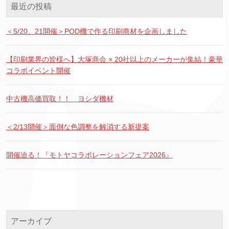
最近の投稿
＜5/20、21開催＞POD機で作る印刷商材を企画しました
【印刷業界の皆様へ】大塚商会 × 20社以上のメーカーが集結！豪華
コラボイベント開催
中古機高価買取！！ ヨシダ機材
＜2/13開催＞面倒な色調整を解消する新提案
開催迫る！『モトヤコラボレーションフェア2026』
アーカイブ