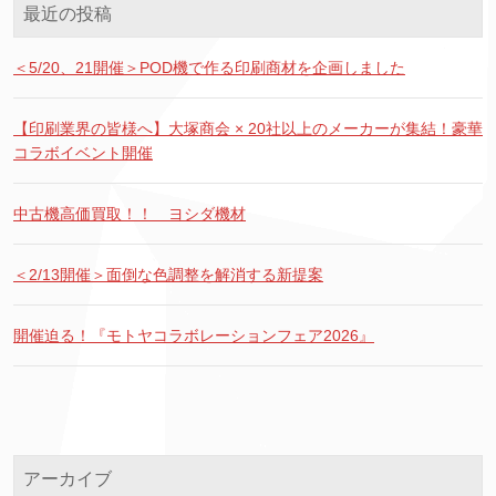
最近の投稿
＜5/20、21開催＞POD機で作る印刷商材を企画しました
【印刷業界の皆様へ】大塚商会 × 20社以上のメーカーが集結！豪華
コラボイベント開催
中古機高価買取！！ ヨシダ機材
＜2/13開催＞面倒な色調整を解消する新提案
開催迫る！『モトヤコラボレーションフェア2026』
アーカイブ