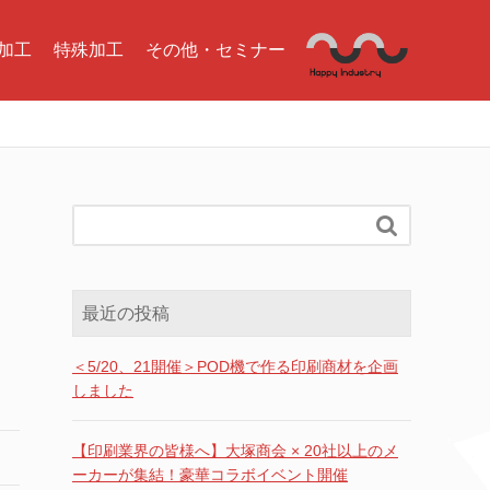
加工
特殊加工
その他・セミナー

最近の投稿
＜5/20、21開催＞POD機で作る印刷商材を企画
しました
【印刷業界の皆様へ】大塚商会 × 20社以上のメ
ーカーが集結！豪華コラボイベント開催