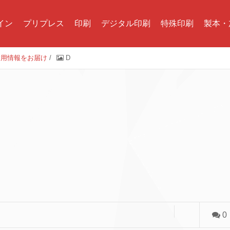
イン
プリプレス
印刷
デジタル印刷
特殊印刷
製本・
活用情報をお届け
/
D
0