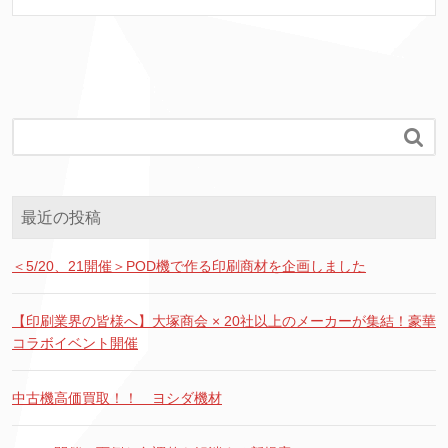

最近の投稿
＜5/20、21開催＞POD機で作る印刷商材を企画しました
【印刷業界の皆様へ】大塚商会 × 20社以上のメーカーが集結！豪華
コラボイベント開催
中古機高価買取！！ ヨシダ機材