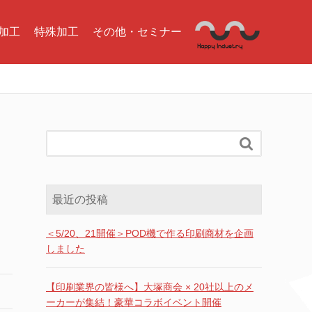
加工
特殊加工
その他・セミナー

最近の投稿
＜5/20、21開催＞POD機で作る印刷商材を企画
しました
【印刷業界の皆様へ】大塚商会 × 20社以上のメ
ーカーが集結！豪華コラボイベント開催