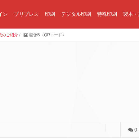
イン
プリプレス
印刷
デジタル印刷
特殊印刷
製本・
紙のご紹介
/
画像B（QRコード）
0