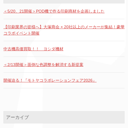
＜5/20、21開催＞POD機で作る印刷商材を企画しました
【印刷業界の皆様へ】大塚商会 × 20社以上のメーカーが集結！豪華
コラボイベント開催
中古機高価買取！！ ヨシダ機材
＜2/13開催＞面倒な色調整を解消する新提案
開催迫る！『モトヤコラボレーションフェア2026』
アーカイブ