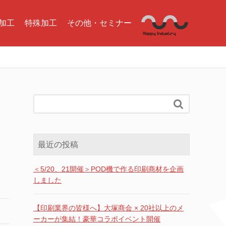
加工
特殊加工
その他・セミナー

最近の投稿
＜5/20、21開催＞POD機で作る印刷商材を企画
しました
【印刷業界の皆様へ】大塚商会 × 20社以上のメ
ーカーが集結！豪華コラボイベント開催