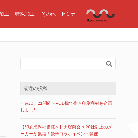
加工
特殊加工
その他・セミナー

最近の投稿
＜5/20、21開催＞POD機で作る印刷商材を企画
しました
【印刷業界の皆様へ】大塚商会 × 20社以上のメ
ーカーが集結！豪華コラボイベント開催