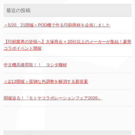
最近の投稿
＜5/20、21開催＞POD機で作る印刷商材を企画しました
【印刷業界の皆様へ】大塚商会 × 20社以上のメーカーが集結！豪華
コラボイベント開催
中古機高価買取！！ ヨシダ機材
＜2/13開催＞面倒な色調整を解消する新提案
開催迫る！『モトヤコラボレーションフェア2026』