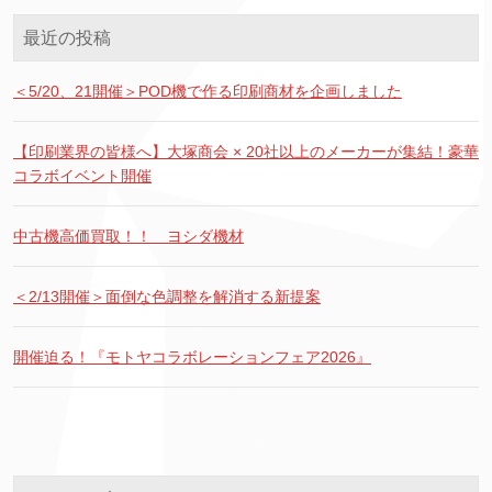
最近の投稿
＜5/20、21開催＞POD機で作る印刷商材を企画しました
【印刷業界の皆様へ】大塚商会 × 20社以上のメーカーが集結！豪華
コラボイベント開催
中古機高価買取！！ ヨシダ機材
＜2/13開催＞面倒な色調整を解消する新提案
開催迫る！『モトヤコラボレーションフェア2026』