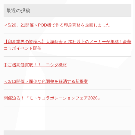
最近の投稿
＜5/20、21開催＞POD機で作る印刷商材を企画しました
【印刷業界の皆様へ】大塚商会 × 20社以上のメーカーが集結！豪華
コラボイベント開催
中古機高価買取！！ ヨシダ機材
＜2/13開催＞面倒な色調整を解消する新提案
開催迫る！『モトヤコラボレーションフェア2026』