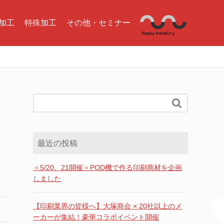
加工
特殊加工
その他・セミナー

最近の投稿
＜5/20、21開催＞POD機で作る印刷商材を企画
しました
【印刷業界の皆様へ】大塚商会 × 20社以上のメ
ーカーが集結！豪華コラボイベント開催