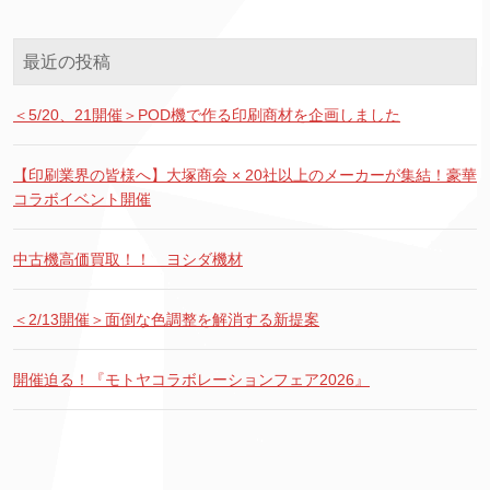
最近の投稿
＜5/20、21開催＞POD機で作る印刷商材を企画しました
【印刷業界の皆様へ】大塚商会 × 20社以上のメーカーが集結！豪華
コラボイベント開催
中古機高価買取！！ ヨシダ機材
＜2/13開催＞面倒な色調整を解消する新提案
開催迫る！『モトヤコラボレーションフェア2026』