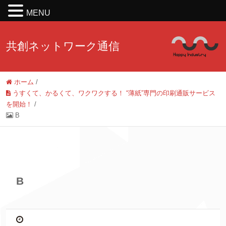
MENU
共創ネットワーク通信
ホーム
/
うすくて、かるくて、ワクワクする！ “薄紙”専門の印刷通販サービス
を開始！
/
B
B