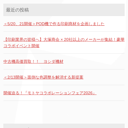
最近の投稿
＜5/20、21開催＞POD機で作る印刷商材を企画しました
【印刷業界の皆様へ】大塚商会 × 20社以上のメーカーが集結！豪華
コラボイベント開催
中古機高価買取！！ ヨシダ機材
＜2/13開催＞面倒な色調整を解消する新提案
開催迫る！『モトヤコラボレーションフェア2026』