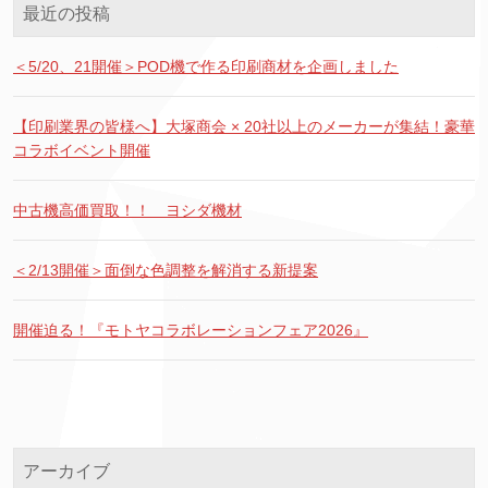
最近の投稿
＜5/20、21開催＞POD機で作る印刷商材を企画しました
【印刷業界の皆様へ】大塚商会 × 20社以上のメーカーが集結！豪華
コラボイベント開催
中古機高価買取！！ ヨシダ機材
＜2/13開催＞面倒な色調整を解消する新提案
開催迫る！『モトヤコラボレーションフェア2026』
アーカイブ