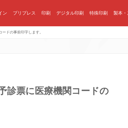
イン
プリプレス
印刷
デジタル印刷
特殊印刷
製本・
コードの事前印字します。
 予診票に医療機関コードの