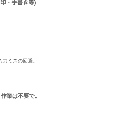
ム印・手書き等)
入力ミスの回避。
。
き作業は不要で。