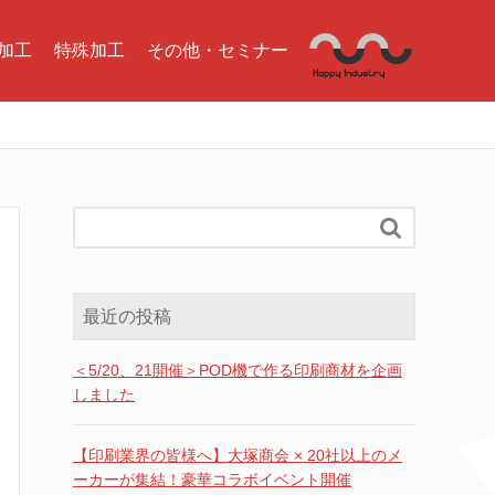
加工
特殊加工
その他・セミナー

最近の投稿
＜5/20、21開催＞POD機で作る印刷商材を企画
しました
【印刷業界の皆様へ】大塚商会 × 20社以上のメ
ーカーが集結！豪華コラボイベント開催