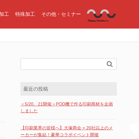
加工
特殊加工
その他・セミナー

最近の投稿
＜5/20、21開催＞POD機で作る印刷商材を企画
しました
【印刷業界の皆様へ】大塚商会 × 20社以上のメ
ーカーが集結！豪華コラボイベント開催