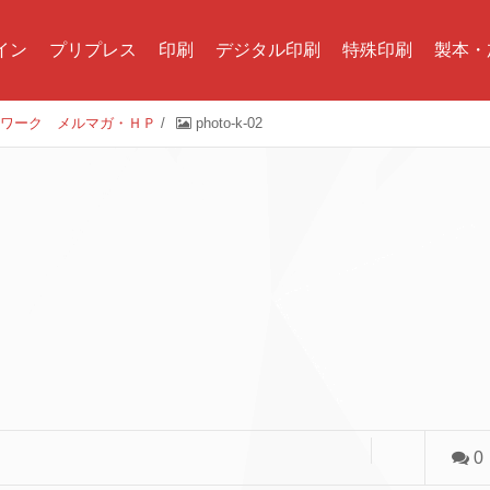
イン
プリプレス
印刷
デジタル印刷
特殊印刷
製本・
トワーク メルマガ・ＨＰ
/
photo-k-02
0