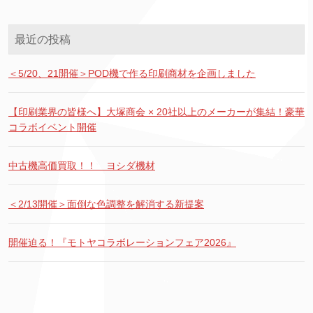
最近の投稿
＜5/20、21開催＞POD機で作る印刷商材を企画しました
【印刷業界の皆様へ】大塚商会 × 20社以上のメーカーが集結！豪華
コラボイベント開催
中古機高価買取！！ ヨシダ機材
＜2/13開催＞面倒な色調整を解消する新提案
開催迫る！『モトヤコラボレーションフェア2026』