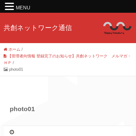
MENU
共創ネットワーク通信
ホーム
/
【管理者向情報 登録完了のお知らせ】共創ネットワーク メルマガ・
ＨＰ
/
photo01
photo01