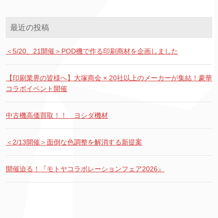
最近の投稿
＜5/20、21開催＞POD機で作る印刷商材を企画しました
【印刷業界の皆様へ】大塚商会 × 20社以上のメーカーが集結！豪華
コラボイベント開催
中古機高価買取！！ ヨシダ機材
＜2/13開催＞面倒な色調整を解消する新提案
開催迫る！『モトヤコラボレーションフェア2026』