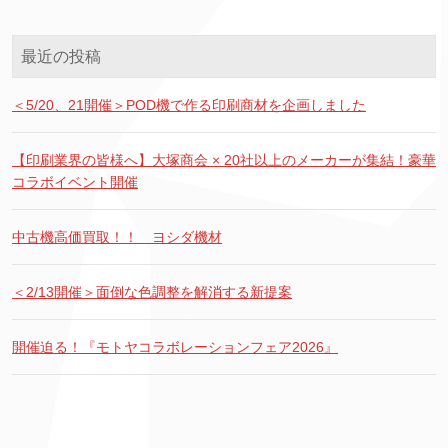
最近の投稿
＜5/20、21開催＞POD機で作る印刷商材を企画しました
【印刷業界の皆様へ】大塚商会 × 20社以上のメーカーが集結！豪華
コラボイベント開催
中古機高価買取！！ ヨシダ機材
＜2/13開催＞面倒な色調整を解消する新提案
開催迫る！『モトヤコラボレーションフェア2026』